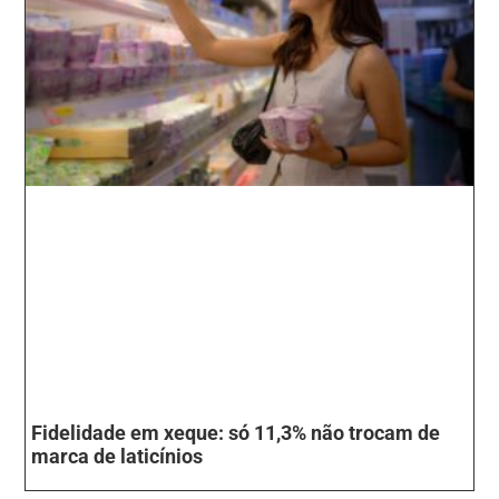
Fidelidade em xeque: só 11,3% não trocam de
marca de laticínios