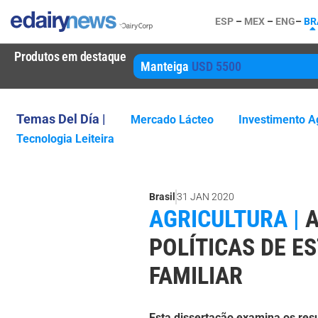
ESP
–
MEX
–
ENG
–
BR
Produtos em destaque
Manteiga
USD 5500
Temas Del Día |
Mercado Lácteo
Investimento Ag
Tecnologia Leiteira
Brasil
31 JAN 2020
AGRICULTURA |
A
POLÍTICAS DE E
FAMILIAR
Esta dissertação examina os res