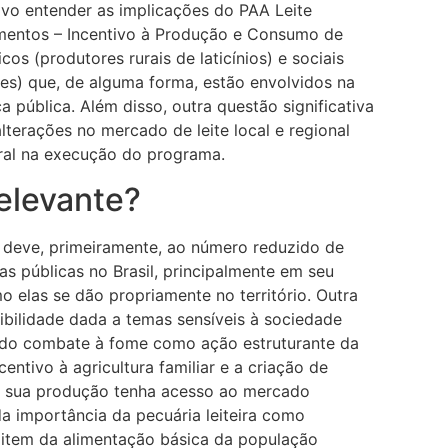
ivo entender as implicações do PAA Leite
mentos – Incentivo à Produção e Consumo de
os (produtores rurais de laticínios) e sociais
s) que, de alguma forma, estão envolvidos na
a pública. Além disso, outra questão significativa
lterações no mercado de leite local e regional
ral na execução do programa.
relevante?
e deve, primeiramente, ao número reduzido de
as públicas no Brasil, principalmente em seu
mo elas se dão propriamente no território. Outra
sibilidade dada a temas sensíveis à sociedade
a do combate à fome como ação estruturante da
centivo à agricultura familiar e a criação de
ue sua produção tenha acesso ao mercado
da importância da pecuária leiteira como
item da alimentação básica da população