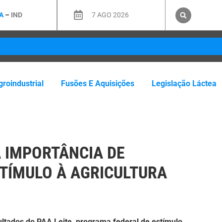
A
–
IND
7 AGO 2026
roindustrial
Fusões E Aquisições
Legislação Láctea
 IMPORTÂNCIA DE
STÍMULO À AGRICULTURA
ultados do PAA Leite, programa federal de estímulo