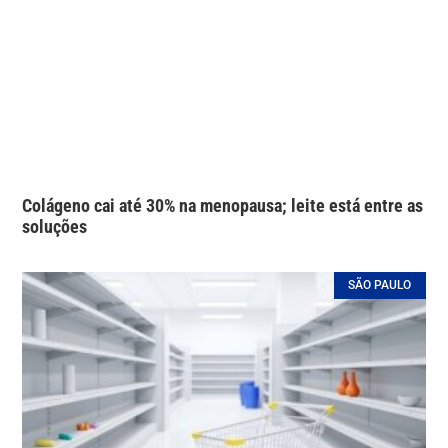
Colágeno cai até 30% na menopausa; leite está entre as
soluções
SÃO PAULO