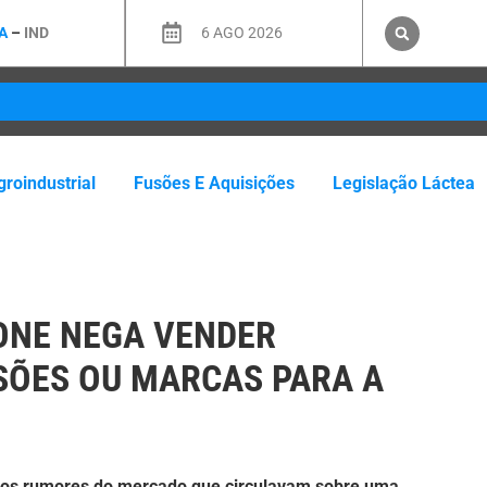
A
–
IND
6 AGO 2026
roindustrial
Fusões E Aquisições
Legislação Láctea
ONE NEGA VENDER
SÕES OU MARCAS PARA A
u os rumores do mercado que circulavam sobre uma