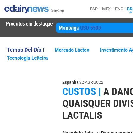
ESP
–
MEX
–
ENG
–
BR
Produtos em destaque
Manteiga
USD 5500
Temas Del Día |
Mercado Lácteo
Investimento Ag
Tecnologia Leiteira
Espanha
22 ABR 2022
CUSTOS |
A DAN
QUAISQUER DIVI
LACTALIS
Na quinta-feira, a Danone nego