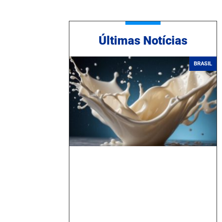
Ú
ltimas Notícias
BRASIL