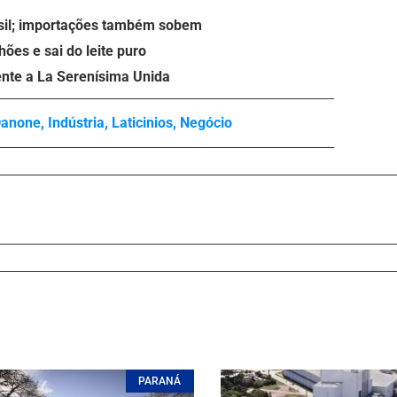
asil; importações também sobem
ões e sai do leite puro
ente a La Serenísima Unida
Danone
,
Indústria
,
Laticinios
,
Negócio
PARANÁ