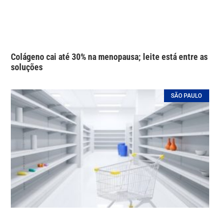
Colágeno cai até 30% na menopausa; leite está entre as
soluções
SÃO PAULO