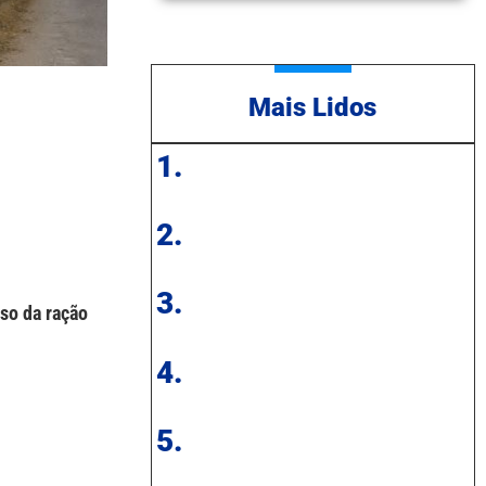
Mais Lidos
1.
2.
3.
so da ração
4.
5.