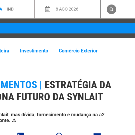
A
–
IND
8 AGO 2026
teira
Investimento
Comércio Exterior
IMENTOS |
ESTRATÉGIA DA
ONA FUTURO DA SYNLAIT
Synlait, mas dívida, fornecimento e mudança na a2
onte. ⚠️