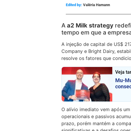
Edited by:
Valéria Hamann
A
a2 Milk strategy
redefi
tempo em que a empresa 
A injeção de capital de US$ 21
Company e Bright Dairy, estabi
resolve os fatores que condicio
Veja t
Mu-Mu 
consec
O alívio imediato vem após um 
operacionais e passivos acumul
prazo, porém mantém a compan
significativas e a desafios ope