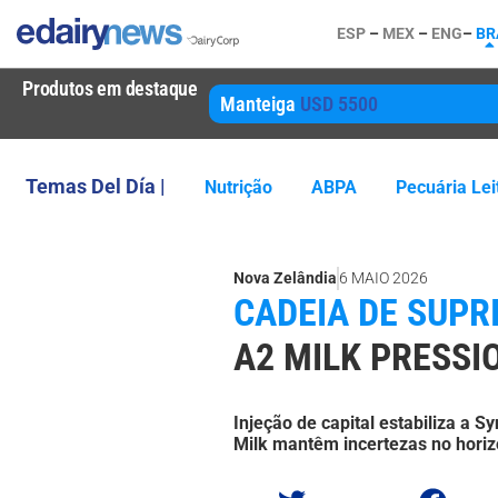
ESP
–
MEX
–
ENG
–
BR
Produtos em destaque
Manteiga
USD 5500
Temas Del Día |
Nutrição
ABPA
Pecuária Lei
Nova Zelândia
6 MAIO 2026
CADEIA DE SUPR
A2 MILK PRESSI
Injeção de capital estabiliza a 
Milk mantêm incertezas no horiz