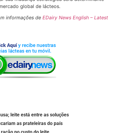
mercado global de lácteos.
om informações de
EDairy News English – Latest
sa; leite está entre as soluções
icariam as prateleiras do país
ração no custo do leite