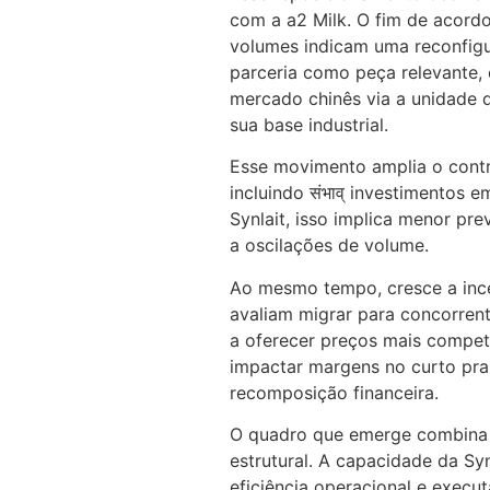
com a a2 Milk. O fim de acordo
volumes indicam uma reconfigu
parceria como peça relevante, 
mercado chinês via a unidade 
sua base industrial.
Esse movimento amplia o contr
incluindo संभाव् investimentos
Synlait, isso implica menor pr
a oscilações de volume.
Ao mesmo tempo, cresce a ince
avaliam migrar para concorrent
a oferecer preços mais competi
impactar margens no curto pr
recomposição financeira.
O quadro que emerge combina e
estrutural. A capacidade da Syn
eficiência operacional e execu