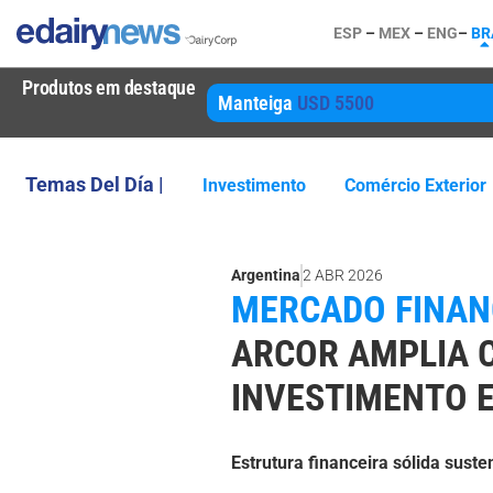
ESP
–
MEX
–
ENG
–
BR
Produtos em destaque
Manteiga
USD 5500
Temas Del Día |
Investimento
Comércio Exterior
Argentina
2 ABR 2026
MERCADO FINANC
ARCOR AMPLIA 
INVESTIMENTO 
Estrutura financeira sólida suste