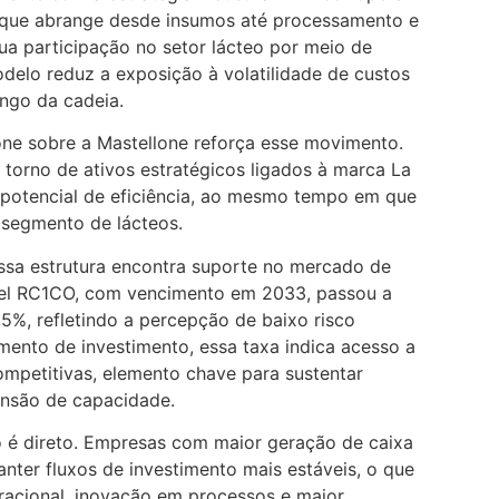
 que abrange desde insumos até processamento e
sua participação no setor lácteo por meio de
delo reduz a exposição à volatilidade de custos
ngo da cadeia.
ne sobre a Mastellone reforça esse movimento.
torno de ativos estratégicos ligados à marca La
o potencial de eficiência, ao mesmo tempo em que
 segmento de lácteos.
essa estrutura encontra suporte no mercado de
vel RC1CO, com vencimento em 2033, passou a
,5%, refletindo a percepção de baixo risco
umento de investimento, essa taxa indica acesso a
mpetitivas, elemento chave para sustentar
ansão de capacidade.
o é direto. Empresas com maior geração de caixa
nter fluxos de investimento mais estáveis, o que
racional, inovação em processos e maior