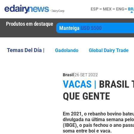
ESP
–
MEX
–
ENG
–
BR
Produtos em destaque
Manteiga
USD 5500
Temas Del Día |
Gadolando
Global Dairy Trade
Brasil
26 SET 2022
VACAS |
BRASIL 
QUE GENTE
Em 2021, o rebanho bovino bateu
divulgada na última semana pelo I
(IBGE), o país fechou o ano pas
soma entre boi e vaca.