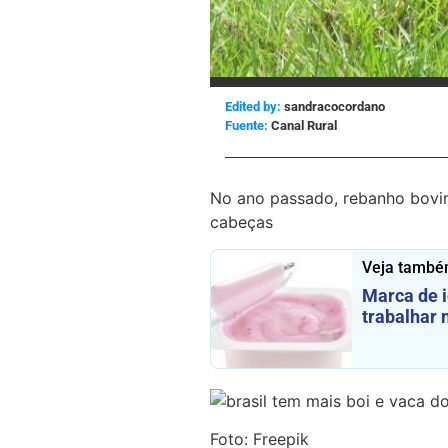
Edited by:
sandracocordano
Canal Rural
No ano passado, rebanho bovin
cabeças
Veja també
Marca de i
trabalhar 
Foto: Freepik