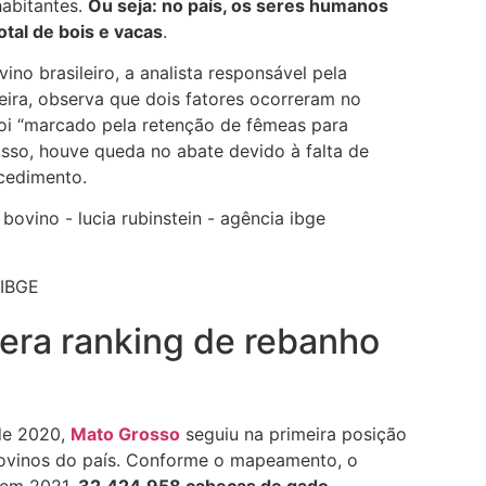
habitantes.
Ou seja: no país, os seres humanos
tal de bois e vacas
.
no brasileiro, a analista responsável pela
eira, observa que dois fatores ocorreram no
foi “marcado pela retenção de fêmeas para
sso, houve queda no abate devido à falta de
cedimento.
 IBGE
dera ranking de rebanho
de 2020,
Mato Grosso
seguiu na primeira posição
bovinos do país. Conforme o mapeamento, o
 em 2021,
32.424.958 cabeças de gado
.