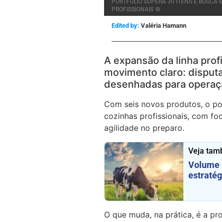
PORTFÓLIO SUPERA 30 ITENS E BUSCA 
PROFISSIONAIS ⚙️
Edited by:
Valéria Hamann
A expansão da linha profi
movimento claro: disput
desenhadas para operaç
Com seis novos produtos, o por
cozinhas profissionais, com f
agilidade no preparo.
Veja tam
Volume n
estratég
O que muda, na prática, é a pr