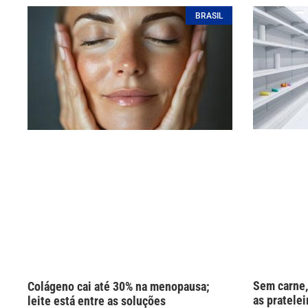
BRASIL
Sem carne,
Colágeno cai até 30% na menopausa;
as pratelei
leite está entre as soluções