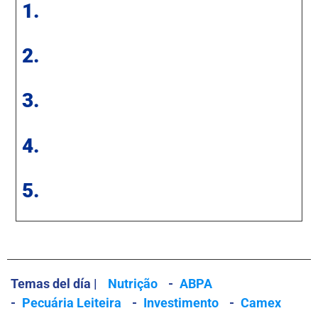
1.
2.
3.
4.
5.
Temas del día |
Nutrição
-
ABPA
-
Pecuária Leiteira
-
Investimento
-
Camex