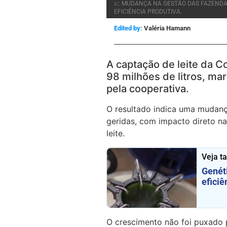
📈 MUDANÇA NA GESTÃO DAS FAZENDAS
EFICIÊNCIA PRODUTIVA.
Edited by:
Valéria Hamann
A captação de leite da C
98 milhões de litros, ma
pela cooperativa.
O resultado indica uma mudanç
geridas, com impacto direto na
leite.
Veja 
Genéti
eficiê
O crescimento não foi puxado