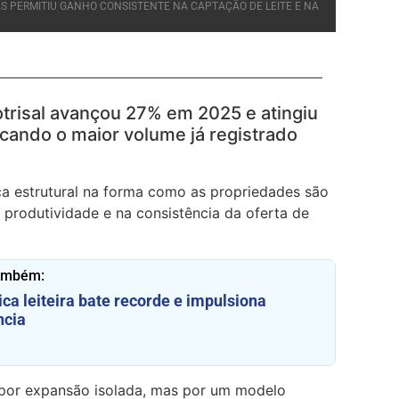
 PERMITIU GANHO CONSISTENTE NA CAPTAÇÃO DE LEITE E NA
otrisal avançou 27% em 2025 e atingiu
rcando o maior volume já registrado
a estrutural na forma como as propriedades são
 produtividade e na consistência da oferta de
também:
ca leiteira bate recorde e impulsiona
ncia
 por expansão isolada, mas por um modelo