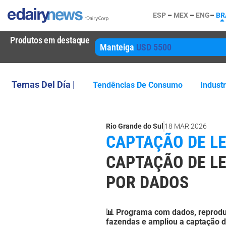
ESP
–
MEX
–
ENG
–
BR
Produtos em destaque
Manteiga
USD 5500
Temas Del Día |
Tendências De Consumo
Indust
Rio Grande do Sul
18 MAR 2026
CAPTAÇÃO DE LEI
CAPTAÇÃO DE LE
POR DADOS
📊 Programa com dados, reprodu
fazendas e ampliou a captação de