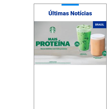
Ú
ltimas Notícias
BRASIL