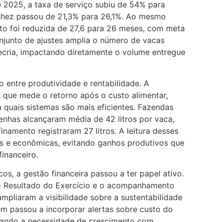
e 2025, a taxa de serviço subiu de 54% para
nhez passou de 21,3% para 26,1%. Ao mesmo
rto foi reduzida de 27,6 para 26 meses, com meta
njunto de ajustes amplia o número de vacas
recria, impactando diretamente o volume entregue
o entre produtividade e rentabilidade. A
 que mede o retorno após o custo alimentar,
a quais sistemas são mais eficientes. Fazendas
nhas alcançaram média de 42 litros por vaca,
namento registraram 27 litros. A leitura desses
as e econômicas, evitando ganhos produtivos que
inanceiro.
os, a gestão financeira passou a ter papel ativo.
 Resultado do Exercício e o acompanhamento
ampliaram a visibilidade sobre a sustentabilidade
 passou a incorporar alertas sobre custo do
rçando a necessidade de crescimento com