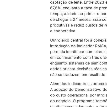
captação de leite. Entre 2023 
67,6%, enquanto a taxa de pre
tempo, a idade ao primeiro pa
de chegar a 24 meses. Esse co
produtivas e reduz custos de 
à cooperativa.
Outro eixo central foi a conexã
introdução do indicador RMCA,
permitiu identificar com clarez
em confinamento com três orde
enquanto sistemas de semiconfi
dados orienta decisões técnic
não se traduzem em resultado f
Além dos indicadores zootécnic
A adoção do Demonstrativo do
do custo operacional por litro 
do negócio. O programa também
capital e endividamento, refo