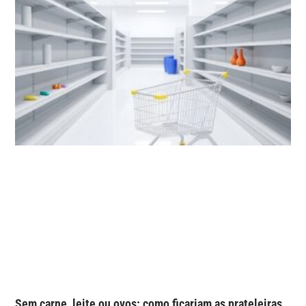
Sem carne, leite ou ovos: como ficariam as prateleiras