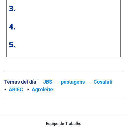
3.
4.
5.
Temas del día |
JBS
-
pastagens
-
Cosulati
-
ABIEC
-
Agroleite
Equipe de Trabalho