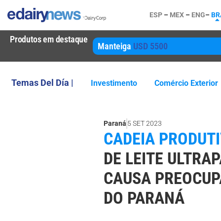
ESP
–
MEX
–
ENG
–
BR
Produtos em destaque
Manteiga
USD 5500
Temas Del Día |
Investimento
Comércio Exterior
Paraná
5 SET 2023
CADEIA PRODUTI
DE LEITE ULTRA
CAUSA PREOCUP
DO PARANÁ