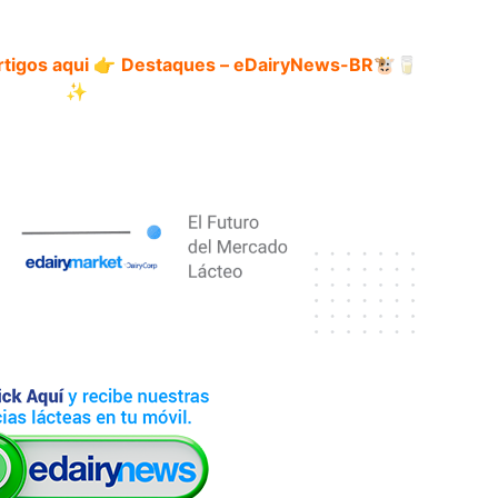
tigos aqui 👉
Destaques – eDairyNews-BR
🐮🥛
✨