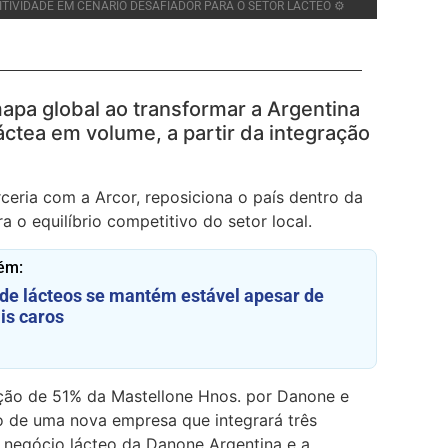
TIVIDADE EM CENÁRIO DESAFIADOR PARA O SETOR LÁCTEO ⚙️
apa global ao transformar a Argentina
ctea em volume, a partir da integração
eria com a Arcor, reposiciona o país dentro da
a o equilíbrio competitivo do setor local.
ém:
de lácteos se mantém estável apesar de
is caros
ção de 51% da Mastellone Hnos. por Danone e
 de uma nova empresa que integrará três
 o negócio lácteo da Danone Argentina e a