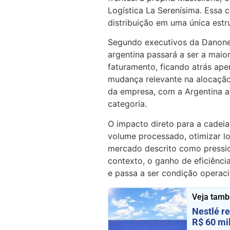
Logística La Serenísima. Essa 
distribuição em uma única estr
Segundo executivos da Danone
argentina passará a ser a mai
faturamento, ficando atrás ap
mudança relevante na alocação 
da empresa, com a Argentina a
categoria.
O impacto direto para a cadeia
volume processado, otimizar lo
mercado descrito como pressi
contexto, o ganho de eficiênc
e passa a ser condição operaci
Veja tam
Nestlé r
R$ 60 mi