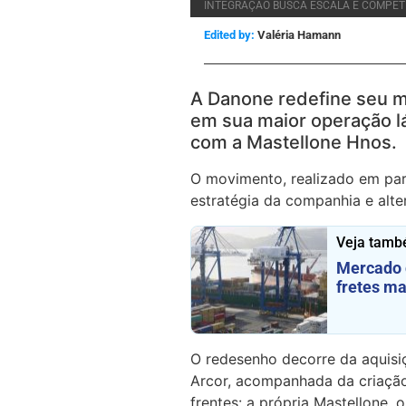
INTEGRAÇÃO BUSCA ESCALA E COMPETI
Edited by:
Valéria Hamann
A Danone redefine seu m
em sua maior operação lá
com a Mastellone Hnos.
O movimento, realizado em parc
estratégia da companhia e alter
Veja tamb
Mercado 
fretes ma
O redesenho decorre da aquisi
Arcor, acompanhada da criação
frentes: a própria Mastellone,