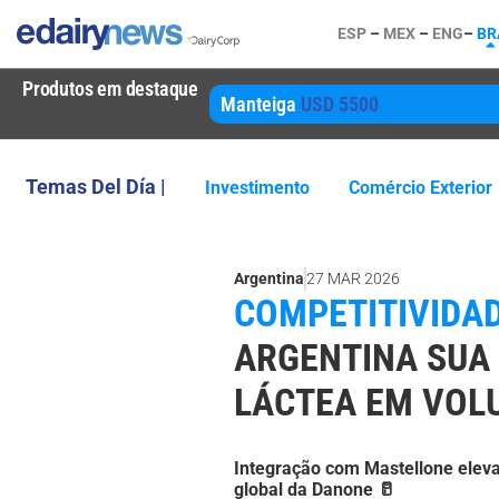
ESP
–
MEX
–
ENG
–
BR
Produtos em destaque
Manteiga
USD 5500
Temas Del Día |
Investimento
Comércio Exterior
Argentina
27 MAR 2026
COMPETITIVIDAD
ARGENTINA SUA
LÁCTEA EM VOL
Integração com Mastellone eleva 
global da Danone 🥛