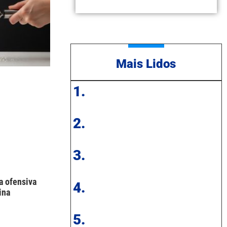
Mais Lidos
1.
2.
3.
a ofensiva
4.
ina
5.