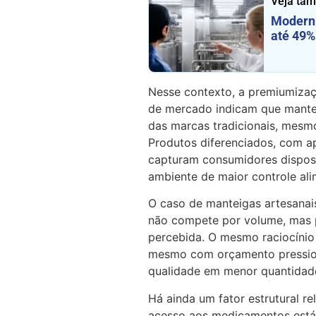
Veja ta
Moderni
até 49%
Nesse contexto, a premiumiza
de mercado indicam que mante
das marcas tradicionais, mesmo
Produtos diferenciados, com ap
capturam consumidores dispos
ambiente de maior controle ali
O caso de manteigas artesanais
não compete por volume, mas p
percebida. O mesmo raciocínio
mesmo com orçamento pression
qualidade em menor quantidad
Há ainda um fator estrutural re
acesso aos medicamentos está 