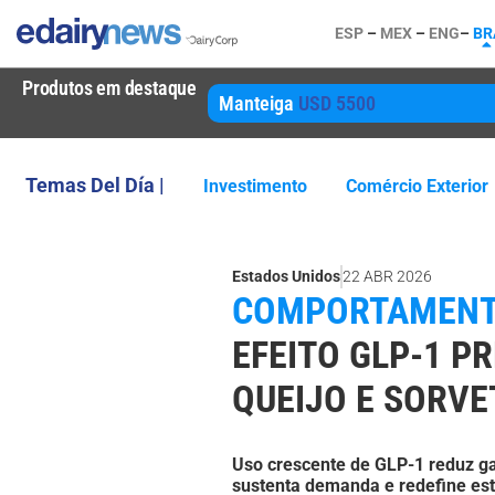
ESP
–
MEX
–
ENG
–
BR
Produtos em destaque
Manteiga
USD 5500
Temas Del Día |
Investimento
Comércio Exterior
Estados Unidos
22 ABR 2026
COMPORTAMENTO
EFEITO GLP-1 P
QUEIJO E SORVE
Uso crescente de GLP-1 reduz g
sustenta demanda e redefine est