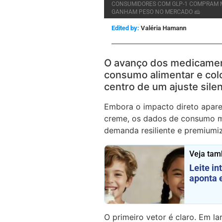
CONSUMIDORES COM GLP-1 COMPRAM 
GANHAM PESO NO MERCADO 🧀
Edited by:
Valéria Hamann
O avanço dos medicament
consumo alimentar e colo
centro de um ajuste sile
Embora o impacto direto apare
creme, os dados de consumo m
demanda resiliente e premiumi
Veja ta
Leite in
aponta 
O primeiro vetor é claro. Em l