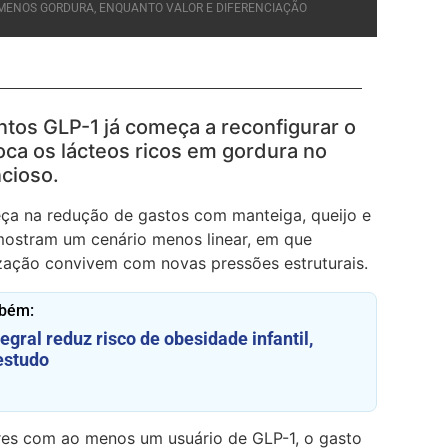
MENOS GORDURA, ENQUANTO VALOR E DIFERENCIAÇÃO
os GLP-1 já começa a reconfigurar o
ca os lácteos ricos em gordura no
ncioso.
ça na redução de gastos com manteiga, queijo e
ostram um cenário menos linear, em que
zação convivem com novas pressões estruturais.
mbém:
tegral reduz risco de obesidade infantil,
estudo
ares com ao menos um usuário de GLP-1, o gasto