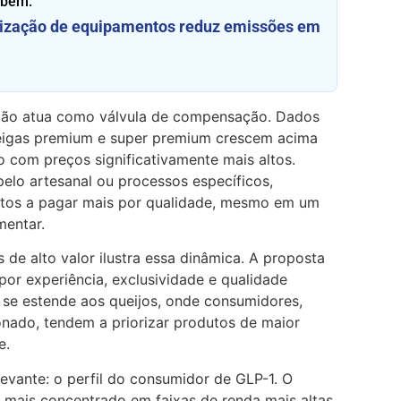
mbém:
zação de equipamentos reduz emissões em
ção atua como válvula de compensação. Dados
igas premium e super premium crescem acima
 com preços significativamente mais altos.
elo artesanal ou processos específicos,
tos a pagar mais por qualidade, mesmo em um
mentar.
 de alto valor ilustra essa dinâmica. A proposta
or experiência, exclusividade e qualidade
 se estende aos queijos, onde consumidores,
ado, tendem a priorizar produtos de maior
e.
levante: o perfil do consumidor de GLP-1. O
mais concentrado em faixas de renda mais altas,