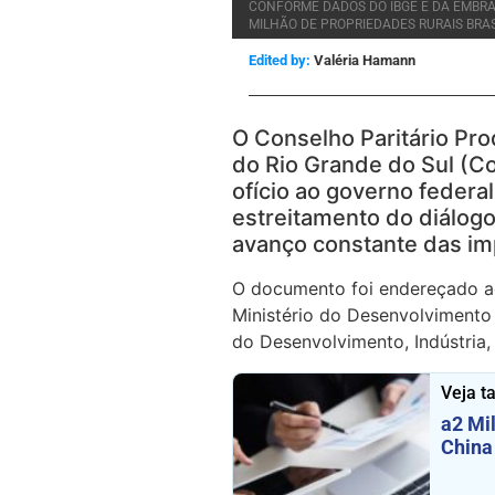
CONFORME DADOS DO IBGE E DA EMBRAP
MILHÃO DE PROPRIEDADES RURAIS BRAS
Edited by:
Valéria Hamann
O Conselho Paritário Pro
do Rio Grande do Sul (Con
ofício ao governo feder
estreitamento do diálogo
avanço constante das imp
O documento foi endereçado ao 
Ministério do Desenvolvimento 
do Desenvolvimento, Indústria,
Veja 
a2 Mil
China