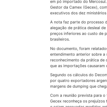
em pó importado do Mercosul.
Gestor da Camex (Gecex), comp
executivos dos dez ministérios
A nota faz parte do processo d
alegação de prática desleal d
preços inferiores ao custo de 
brasileiros.
No documento, foram relatado
entendimento anterior sobre a si
reconhecimento da prática de 
que as importações causaram os
Segundo os cálculos do Decom,
por quatro exportadores argent
margens de dumping que chega
Com a reunião prevista para o 
Gecex reconheça os prejuízos 
e sejam aprovadas medidas anti