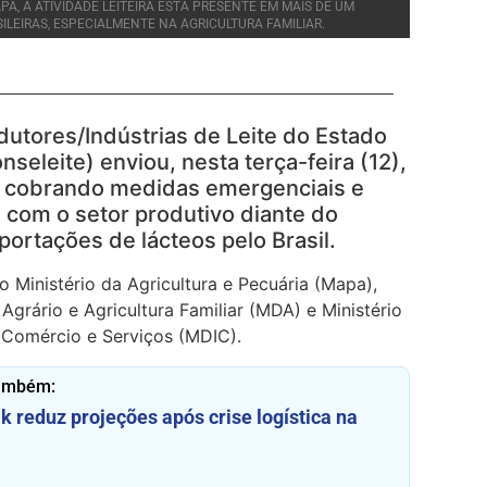
A, A ATIVIDADE LEITEIRA ESTÁ PRESENTE EM MAIS DE UM
ILEIRAS, ESPECIALMENTE NA AGRICULTURA FAMILIAR.
dutores/Indústrias de Leite do Estado
seleite) enviou, nesta terça-feira (12),
al cobrando medidas emergenciais e
 com o setor produtivo diante do
ortações de lácteos pelo Brasil.
Ministério da Agricultura e Pecuária (Mapa),
Agrário e Agricultura Familiar (MDA) e Ministério
 Comércio e Serviços (MDIC).
também:
k reduz projeções após crise logística na