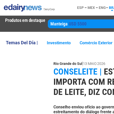
ESP
–
MEX
–
ENG
–
BR
Produtos em destaque
Manteiga
USD 5500
Temas Del Día |
Investimento
Comércio Exterior
Rio Grande do Sul
13 MAIO 2026
CONSELEITE |
ES
IMPORTA COM R
DE LEITE, DIZ C
Conselho enviou ofício ao govern
estreitamento do diálogo frente