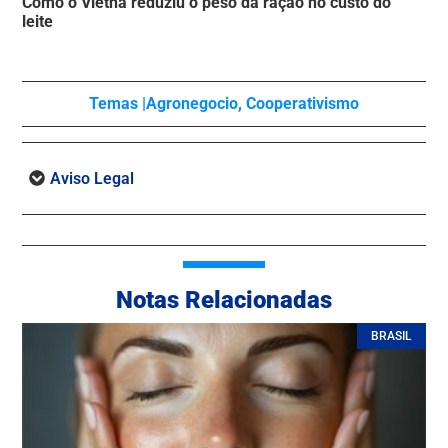
Como o Vietnã reduziu o peso da ração no custo do
leite
Temas |
Agronegocio
,
Cooperativismo
Aviso Legal
Notas Relacionadas
BRASIL