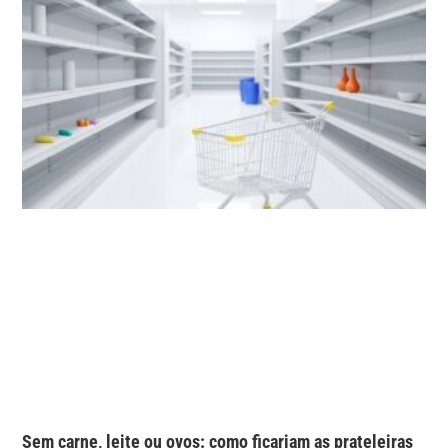
Sem carne, leite ou ovos: como ficariam as prateleiras