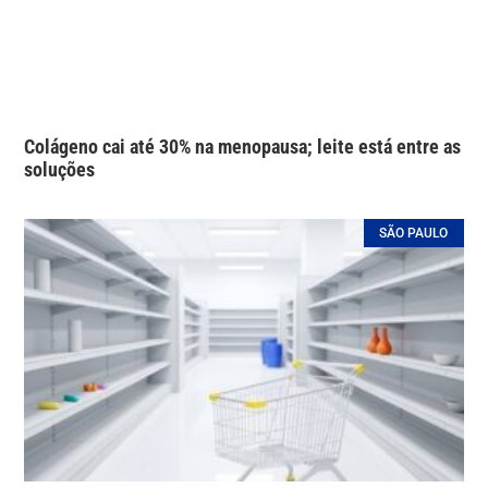
Colágeno cai até 30% na menopausa; leite está entre as
soluções
SÃO PAULO