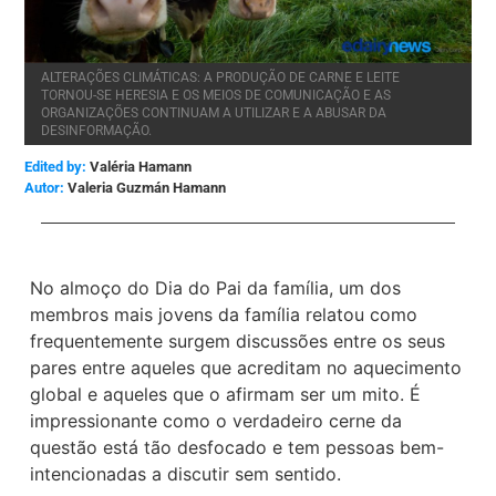
ALTERAÇÕES CLIMÁTICAS: A PRODUÇÃO DE CARNE E LEITE
TORNOU-SE HERESIA E OS MEIOS DE COMUNICAÇÃO E AS
ORGANIZAÇÕES CONTINUAM A UTILIZAR E A ABUSAR DA
DESINFORMAÇÃO.
Edited by:
Valéria Hamann
Valeria Guzmán Hamann
No almoço do Dia do Pai da família, um dos
membros mais jovens da família relatou como
frequentemente surgem discussões entre os seus
pares entre aqueles que acreditam no aquecimento
global e aqueles que o afirmam ser um mito. É
impressionante como o verdadeiro cerne da
questão está tão desfocado e tem pessoas bem-
intencionadas a discutir sem sentido.