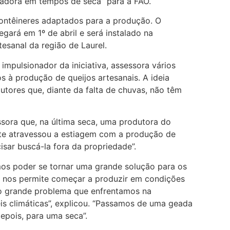
adora em tempos de seca” para a FAO.
ontêineres adaptados para a produção. O
gará em 1º de abril e será instalado na
tesanal da região de Laurel.
impulsionador da iniciativa, assessora vários
s à produção de queijos artesanais. A ideia
utores que, diante da falta de chuvas, não têm
ssora que, na última seca, uma produtora do
te atravessou a estiagem com a produção de
sar buscá-la fora da propriedade”.
mos poder se tornar uma grande solução para os
is nos permite começar a produzir em condições
 o grande problema que enfrentamos na
is climáticas”, explicou. “Passamos de uma geada
epois, para uma seca”.