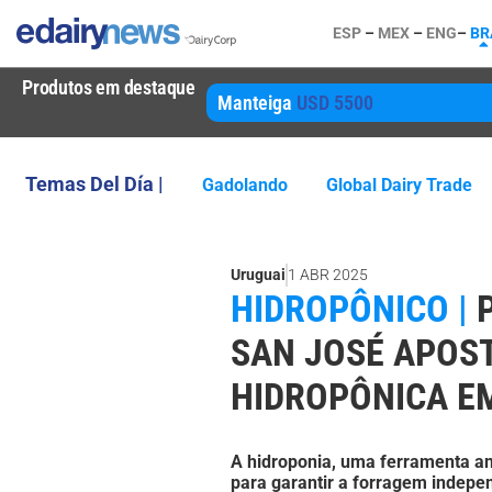
ESP
–
MEX
–
ENG
–
BR
Produtos em destaque
Manteiga
USD 5500
Temas Del Día |
Gadolando
Global Dairy Trade
Uruguai
1 ABR 2025
HIDROPÔNICO |
SAN JOSÉ APOS
HIDROPÔNICA E
A hidroponia, uma ferramenta an
para garantir a forragem indepe