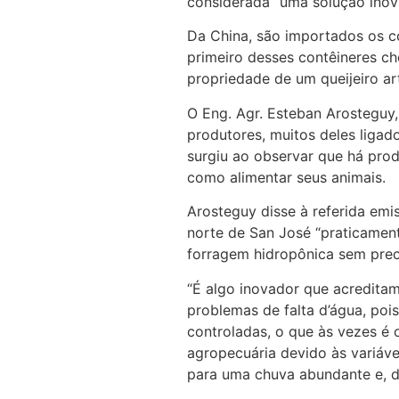
considerada “uma solução inov
Da China, são importados os c
primeiro desses contêineres che
propriedade de um queijeiro ar
O Eng. Agr. Esteban Arosteguy, 
produtores, muitos deles ligado
surgiu ao observar que há prod
como alimentar seus animais.
Arosteguy disse à referida emi
norte de San José “praticamen
forragem hidropônica sem preci
“É algo inovador que acredita
problemas de falta d’água, po
controladas, o que às vezes é
agropecuária devido às variáve
para uma chuva abundante e, d