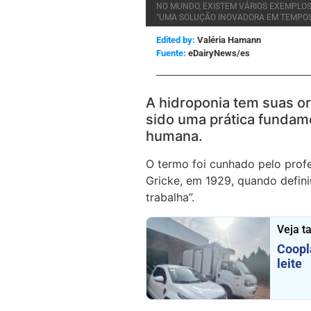
NO MUNDO, EXISTEM VÁRIOS EXEMPLO
"UMA SOLUÇÃO INOVADORA EM TEMPOS 
Edited by:
Valéria Hamann
eDairyNews/es
A hidroponia tem suas or
sido uma prática fundame
humana.
O termo foi cunhado pelo profes
Gricke, em 1929, quando defini
trabalha”.
Veja 
Coopl
leite