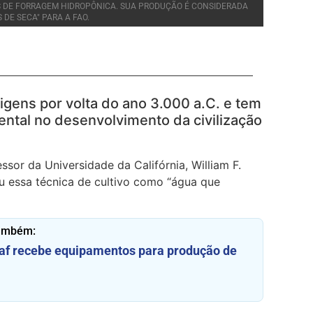
S DE FORRAGEM HIDROPÔNICA. SUA PRODUÇÃO É CONSIDERADA
DE SECA" PARA A FAO.
igens por volta do ano 3.000 a.C. e tem
ntal no desenvolvimento da civilização
sor da Universidade da Califórnia, William F.
u essa técnica de cultivo como “água que
também:
af recebe equipamentos para produção de