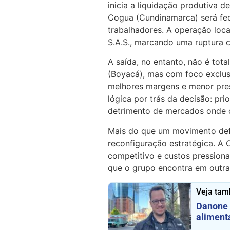
inicia a liquidação produtiva d
Cogua (Cundinamarca) será fec
trabalhadores. A operação loc
S.A.S., marcando uma ruptura c
A saída, no entanto, não é tot
(Boyacá), mas com foco exclus
melhores margens e menor pres
lógica por trás da decisão: pr
detrimento de mercados onde o 
Mais do que um movimento def
reconfiguração estratégica. A
competitivo e custos pressiona
que o grupo encontra em outra
Veja ta
Danone 
aliment