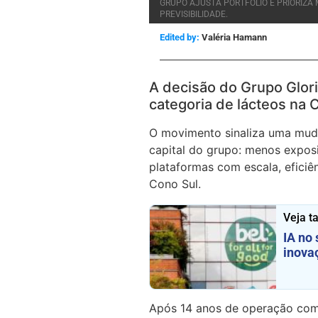
GRUPO AJUSTA PORTFÓLIO E PRIORIZA
PREVISIBILIDADE.
Edited by:
Valéria Hamann
A decisão do Grupo Glor
categoria de lácteos na 
O movimento sinaliza uma mud
capital do grupo: menos expo
plataformas com escala, efici
Cono Sul.
Veja 
IA no 
inova
Após 14 anos de operação com