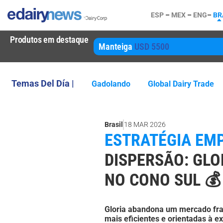
ESP
–
MEX
–
ENG
–
BR
Produtos em destaque
Manteiga
USD 5500
Temas Del Día |
Gadolando
Global Dairy Trade
Brasil
18 MAR 2026
ESTRATÉGIA EMP
DISPERSÃO: GLO
NO CONO SUL 💰
Gloria abandona um mercado fra
mais eficientes e orientadas à e