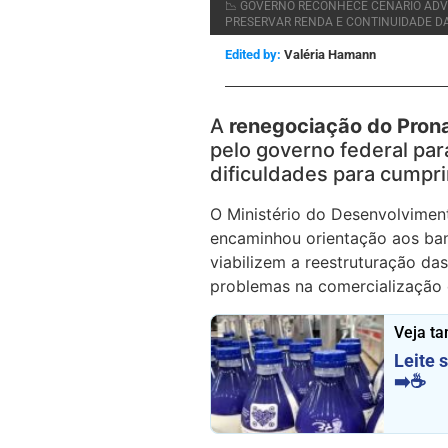
📉 GOVERNO RECONHECE CENÁRIO ADV
PRESERVAR RENDA E CONTINUIDADE DA
Edited by:
Valéria Hamann
A
renegociação do Pron
pelo governo federal par
dificuldades para cumpri
O Ministério do Desenvolviment
encaminhou orientação aos ba
viabilizem a reestruturação d
problemas na comercialização 
Veja t
Leite 
➡️☕