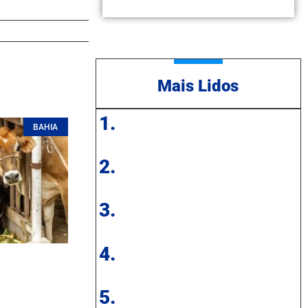
Mais Lidos
1.
BAHIA
2.
3.
4.
5.