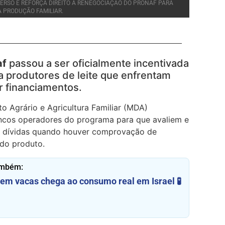
ERSO E REFORÇA DIREITO À RENEGOCIAÇÃO DO PRONAF PARA
 PRODUÇÃO FAMILIAR.
af
passou a ser oficialmente incentivada
a produtores de leite que enfrentam
r financiamentos.
o Agrário e Agricultura Familiar (MDA)
ncos operadores do programa para que avaliem e
as dívidas quando houver comprovação de
do produto.
ambém:
sem vacas chega ao consumo real em Israel 🧪