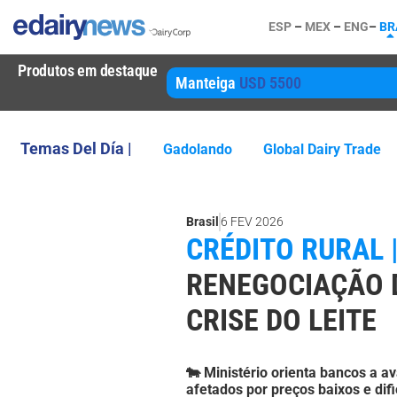
ESP
–
MEX
–
ENG
–
BR
Produtos em destaque
Manteiga
USD 5500
Temas Del Día |
Gadolando
Global Dairy Trade
Brasil
6 FEV 2026
CRÉDITO RURAL 
RENEGOCIAÇÃO 
CRISE DO LEITE
🐄 Ministério orienta bancos a a
afetados por preços baixos e dif