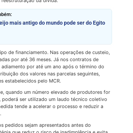
reestruturação da dívida.
mbém:
eijo mais antigo do mundo pode ser do Egito
ipo de financiamento. Nas operações de custeio,
adas por até 36 meses. Já nos contratos de
 o adiamento por até um ano após o término do
ribuição dos valores nas parcelas seguintes,
es estabelecidos pelo MCR.
ue, quando um número elevado de produtores for
poderá ser utilizado um laudo técnico coletivo
dida tende a acelerar o processo e reduzir a
.
os pedidos sejam apresentados antes do
tégia que reduz o risco de inadimplência e evita