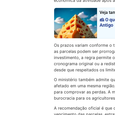
econômica da atividade após a 
Veja ta
🧀 O qu
Antigo
Os prazos variam conforme o t
as parcelas podem ser prorrog
investimento, a regra permite
cronograma original ou a redist
desde que respeitados os limit
O ministério também admite q
afetado em uma mesma região, 
para comprovar as perdas. A me
burocracia para os agricultores
A recomendação oficial é que 
vencimento das parcelas, estra