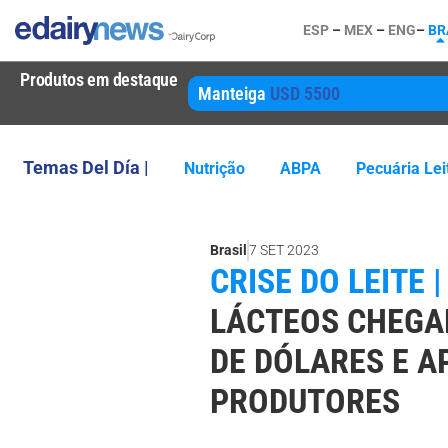
ESP
–
MEX
–
ENG
–
BR
Produtos em destaque
Manteiga
USD 5500
Temas Del Día |
Nutrição
ABPA
Pecuária Lei
Brasil
7 SET 2023
CRISE DO LEITE |
LÁCTEOS CHEGA
DE DÓLARES E 
PRODUTORES