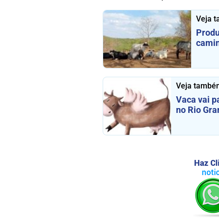
Veja 
Produ
camin
Veja també
Vaca vai p
no Rio Gra