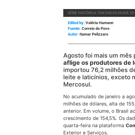
SÉRIE HISTÓRICA TEM DADOS DESDE 201
Edited by:
Valéria Hamann
Correio do Povo
Itamar Pelizzaro
Agosto foi mais um mês
aflige os produtores de l
importou 76,2 milhões de
leite e laticínios, exceto
Mercosul.
No acumulado de janeiro a ago
milhões de dólares, alta de 1
anterior. Em volume, o Brasil 
crescimento de 154,5%. Os dad
quarta-feira na plataforma
Com
Exterior e Serviços.