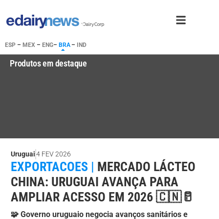
ESP
–
MEX
–
ENG
–
BRA
–
IND
Produtos em destaque
Uruguai
4 FEV 2026
EXPORTACOES |
MERCADO LÁCTEO
CHINA: URUGUAI AVANÇA PARA
AMPLIAR ACESSO EM 2026 🇨🇳🥛
🧩 Governo uruguaio negocia avanços sanitários e