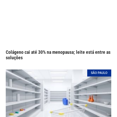
Colágeno cai até 30% na menopausa; leite está entre as
soluções
SÃO PAULO