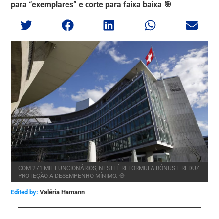
para “exemplares” e corte para faixa baixa 🎯
COM 271 MIL FUNCIONÁRIOS, NESTLÉ REFORMULA BÔNUS E REDUZ
PROTEÇÃO A DESEMPENHO MÍNIMO. 🧭
Edited by:
Valéria Hamann