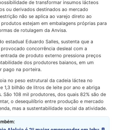
possibilidade de transformar insumos lácteos
dos ou derivados destinados ao mercado
estrição não se aplica ao varejo direto ao
s produtos estejam em embalagens próprias para
ormas de rotulagem da Anvisa.
do estadual
Eduardo Salles
, sustenta que a
 provocado concorrência desleal com a
 entrada de produto externo pressiona preços
tabilidade dos produtores baianos, em um
r pago na porteira.
oia no peso estrutural da cadeia láctea no
 1,3 bilhão de litros de leite por ano e abriga
s. São 108 mil produtores, dos quais 82% são de
tar, o desequilíbrio entre produção e mercado
nda, mas a sustentabilidade social da atividade.
também:
ínio Aleluia é 2º maior empregador em Ichu 🥛