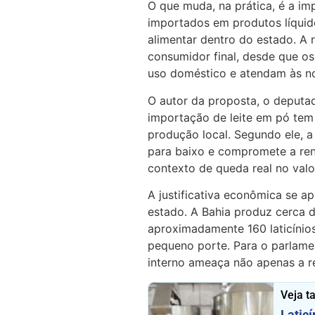
O que muda, na prática, é a im
importados em produtos líqui
alimentar dentro do estado. A r
consumidor final, desde que o
uso doméstico e atendam às n
O autor da proposta, o deputa
importação de leite em pó tem
produção local. Segundo ele, a
para baixo e compromete a ren
contexto de queda real no valo
A justificativa econômica se ap
estado. A Bahia produz cerca de
aproximadamente 160 laticínio
pequeno porte. Para o parlamen
interno ameaça não apenas a re
Veja 
Latic