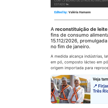
COM 1,3 BILHÃO DE LITROS AO ANO, BA
ESTADO 🐄
Edited by:
Valéria Hamann
A
reconstituição de leit
fins de consumo aliment
15.112/2026, promulgada
no fim de janeiro.
A medida alcança indústrias, lat
em pó, composto lácteo em pó,
origem importada para reproce
Veja ta
📍 Firj
Três Ri