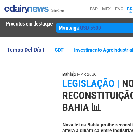
ESP
–
MEX
–
ENG
–
BR
Produtos em destaque
Manteiga
USD 5500
Temas Del Día |
GDT
Investimento Agroindustria
Bahia
2 MAR 2026
LEGISLAÇÃO |
NO
RECONSTITUIÇÃO
BAHIA 📊
Nova lei na Bahia proíbe reconst
altera a dinâmica entre indústria