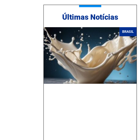
Ú
ltimas Notícias
BRASIL