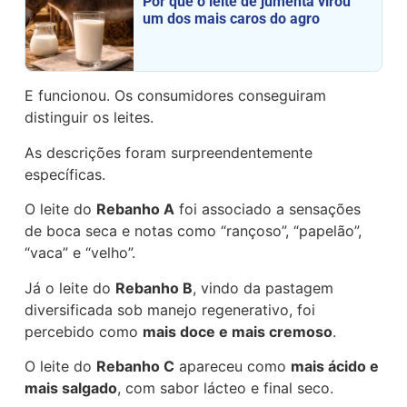
Por que o leite de jumenta virou
um dos mais caros do agro
E funcionou. Os consumidores conseguiram
distinguir os leites.
As descrições foram surpreendentemente
específicas.
O leite do
Rebanho A
foi associado a sensações
de boca seca e notas como “rançoso”, “papelão”,
“vaca” e “velho”.
Já o leite do
Rebanho B
, vindo da pastagem
diversificada sob manejo regenerativo, foi
percebido como
mais doce e mais cremoso
.
O leite do
Rebanho C
apareceu como
mais ácido e
mais salgado
, com sabor lácteo e final seco.