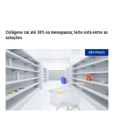
Colágeno cai até 30% na menopausa; leite está entre as
soluções
SÃO PAULO