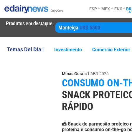
ESP
–
MEX
–
ENG
–
BR
Produtos em destaque
Manteiga
USD 5500
Temas Del Día |
Investimento
Comércio Exterior
Minas Gerais
1 ABR 2026
CONSUMO ON-TH
SNACK PROTEIC
RÁPIDO
🧀 Snack de parmesão proteico re
proteína e consumo on-the-go no 