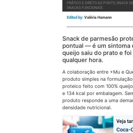
PRÁTICO E DIRETO AO PONTO, SNACK 
SNACKS FUNCIONAIS.
Edited by:
Valéria Hamann
Snack de parmesão prot
pontual — é um sintoma c
queijo saiu do prato e fo
qualquer hora.
A colaboração entre +Mu e Que
produto simples na formulação
proteico feito com 100% queij
e 134 kcal por embalagem. Sem
produto responde a uma demand
densidade nutricional.
Veja t
Coca-C