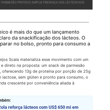
DE PARMESÃO PROTEICO AMPLIA PRESENÇA DOS LÁCTEOS NOS
eico é mais do que um lançamento
laro da snackificação dos lácteos. O
i parar no bolso, pronto para consumo a
ijos Scala materializa esse movimento com um
 e direto na proposta: um snack de parmesão
o, oferecendo 13g de proteína por porção de 25g
 lactose, sem glúten e pronto para consumo, o
a crescente por conveniência aliada à
ambém:
ola reforça lácteos com US$ 650 mi em