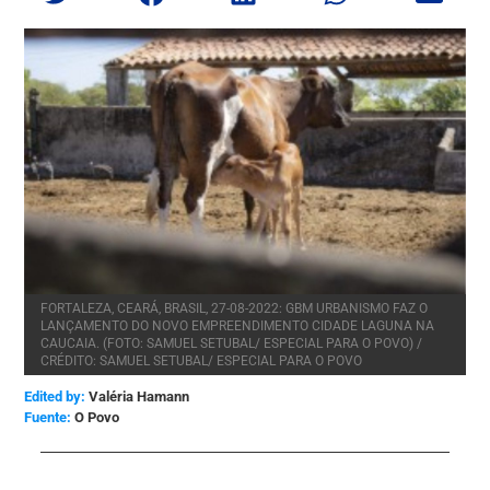
FORTALEZA, CEARÁ, BRASIL, 27-08-2022: GBM URBANISMO FAZ O
LANÇAMENTO DO NOVO EMPREENDIMENTO CIDADE LAGUNA NA
CAUCAIA. (FOTO: SAMUEL SETUBAL/ ESPECIAL PARA O POVO) /
CRÉDITO: SAMUEL SETUBAL/ ESPECIAL PARA O POVO
Edited by:
Valéria Hamann
O Povo