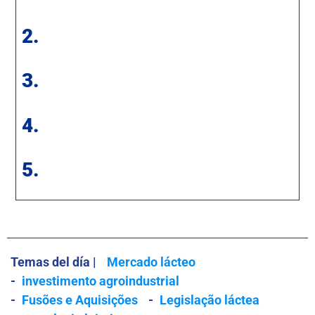
2.
3.
4.
5.
Temas del día |
Mercado lácteo
-
investimento agroindustrial
-
Fusões e Aquisições
-
Legislação láctea