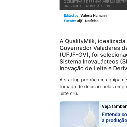
O OBJETIVO É DESENVOLVER UM SISTEM
BATIZADO DE INOVALÁCTEOS.
Edited by:
Valéria Hamann
ufjf | Notícias
A QualityMilk, idealizad
Governador Valadares da
(UFJF-GV), foi seleciona
Sistema InovaLácteos (S
Inovação de Leite e Deriv
A startup propõe um equipame
tomada de decisão pelas empr
leite cru.
Veja també
Entenda co
a produção