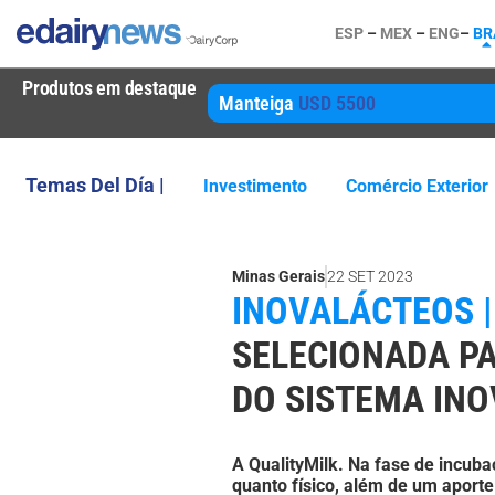
ESP
–
MEX
–
ENG
–
BR
Produtos em destaque
Manteiga
USD 5500
Temas Del Día |
Investimento
Comércio Exterior
Minas Gerais
22 SET 2023
INOVALÁCTEOS |
SELECIONADA P
DO SISTEMA IN
A QualityMilk. Na fase de incubaç
quanto físico, além de um aporte