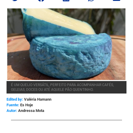
É UM QUEIJO VERSÁTIL, PERFEITO PARA ACOMPANHAR CAFÉS,
GELEIAS, DOCES OU ATÉ AQUELE PÃO QUENTINHO.
Edited by:
Valéria Hamann
Es Hoje
Andressa Mota