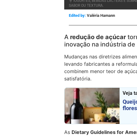
🍦 IOGURTES, BEBIDAS LÁCTEAS E SO
SABOR OU TEXTURA.
Edited by:
Valéria Hamann
A
redução de açúcar
tor
inovação na indústria de 
Mudanças nas diretrizes alim
levando fabricantes a reformul
combinem menor teor de açúcar, 
satisfatória.
Veja 
Queij
flore
As
Dietary Guidelines for Am