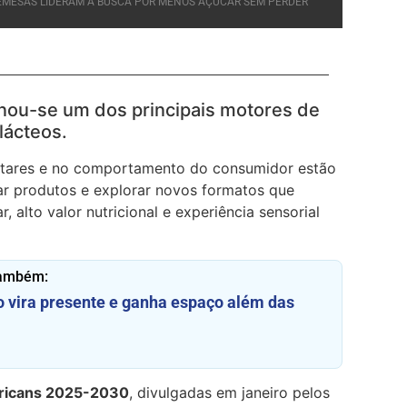
BREMESAS LIDERAM A BUSCA POR MENOS AÇÚCAR SEM PERDER
nou-se um dos principais motores de
lácteos.
entares e no comportamento do consumidor estão
ar produtos e explorar novos formatos que
alto valor nutricional e experiência sensorial
também:
o vira presente e ganha espaço além das
s
ericans 2025-2030
, divulgadas em janeiro pelos