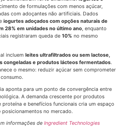
scimento de formulações com menos açúcar,
as com adoçantes não artificiais. Dados
ue
iogurtes adoçados com opções naturais de
ram 28% em unidades no último ano
, enquanto
ciais registraram queda de
10%
no mesmo
al incluem
leites ultrafiltrados ou sem lactose,
s congeladas e produtos lácteos fermentados
.
manece o mesmo: reduzir açúcar sem comprometer
e consumo.
cia aponta para um ponto de convergência entre
cnológica. A demanda crescente por produtos
 proteína e benefícios funcionais cria um espaço
e posicionamentos no mercado.
om informações de
Ingredient Technologies