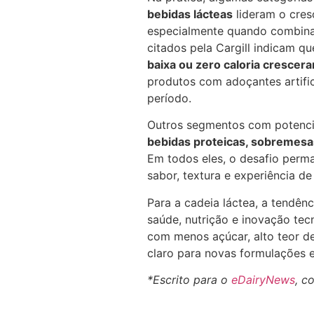
bebidas lácteas
lideram o cre
especialmente quando combinad
citados pela Cargill indicam q
baixa ou zero caloria cresce
produtos com adoçantes artifi
período.
Outros segmentos com potenci
bebidas proteicas, sobremesa
Em todos eles, o desafio per
sabor, textura e experiência d
Para a cadeia láctea, a tendên
saúde, nutrição e inovação te
com menos açúcar, alto teor de
claro para novas formulações 
*Escrito para o
eDairyNews
, c