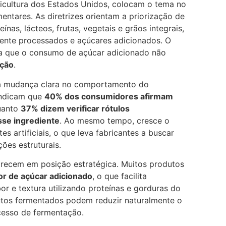
cultura dos Estados Unidos, colocam o tema no
ntares. As diretrizes orientam a priorização de
ínas, lácteos, frutas, vegetais e grãos integrais,
mente processados e açúcares adicionados. O
que o consumo de açúcar adicionado não
ição
.
a mudança clara no comportamento do
indicam que
40% dos consumidores afirmam
uanto
37% dizem verificar rótulos
sse ingrediente
. Ao mesmo tempo, cresce o
s artificiais, o que leva fabricantes a buscar
ões estruturais.
arecem em posição estratégica. Muitos produtos
or de açúcar adicionado
, o que facilita
r e textura utilizando proteínas e gorduras do
dutos fermentados podem reduzir naturalmente o
cesso de fermentação.