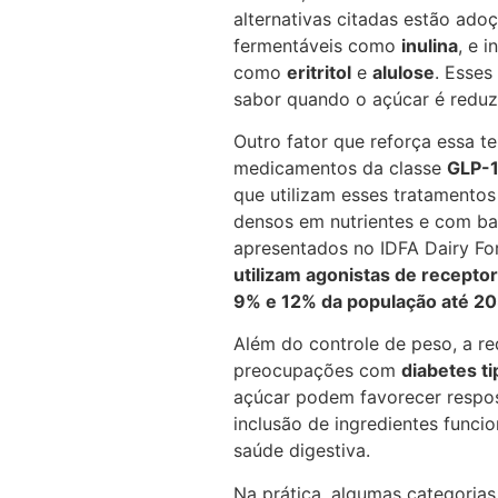
alternativas citadas estão ad
fermentáveis como
inulina
, e 
como
eritritol
e
alulose
. Esses
sabor quando o açúcar é reduz
Outro fator que reforça essa t
medicamentos da classe
GLP-
que utilizam esses tratamentos
densos em nutrientes e com ba
apresentados no IDFA Dairy F
utilizam agonistas de recepto
9% e 12% da população até 2
Além do controle de peso, a r
preocupações com
diabetes ti
açúcar podem favorecer respost
inclusão de ingredientes funcio
saúde digestiva.
Na prática, algumas categoria