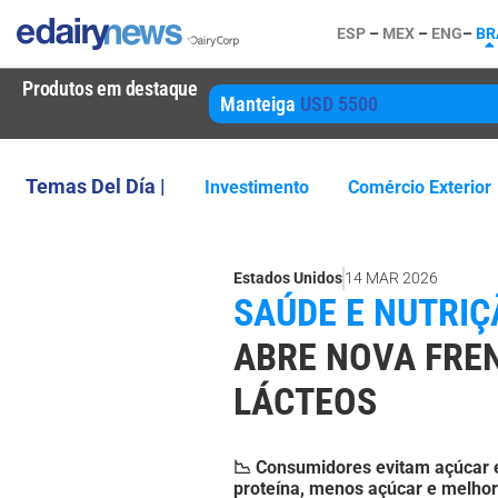
ESP
–
MEX
–
ENG
–
BR
Produtos em destaque
Manteiga
USD 5500
Temas Del Día |
Investimento
Comércio Exterior
Estados Unidos
14 MAR 2026
SAÚDE E NUTRIÇ
ABRE NOVA FRE
LÁCTEOS
📉 Consumidores evitam açúcar 
proteína, menos açúcar e melhor p