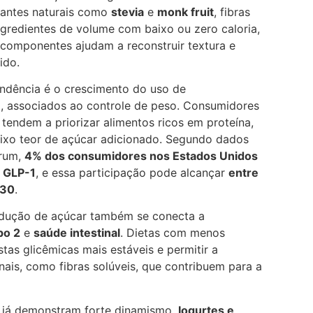
oçantes naturais como
stevia
e
monk fruit
, fibras
ingredientes de volume com baixo ou zero caloria,
 componentes ajudam a reconstruir textura e
ido.
endência é o crescimento do uso de
1
, associados ao controle de peso. Consumidores
 tendem a priorizar alimentos ricos em proteína,
ixo teor de açúcar adicionado. Segundo dados
orum,
4% dos consumidores nos Estados Unidos
r GLP-1
, e essa participação pode alcançar
entre
030
.
edução de açúcar também se conecta a
po 2
e
saúde intestinal
. Dietas com menos
as glicêmicas mais estáveis e permitir a
nais, como fibras solúveis, que contribuem para a
s já demonstram forte dinamismo.
Iogurtes e