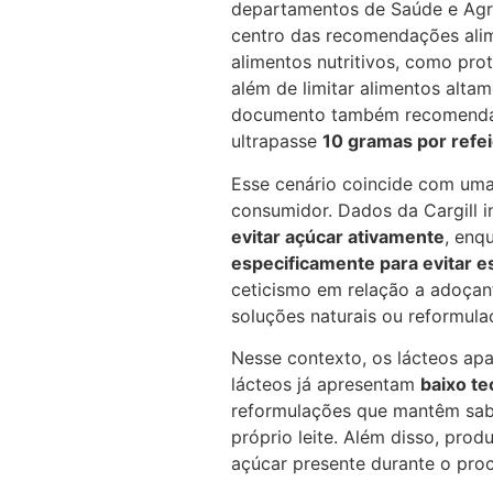
departamentos de Saúde e Agri
centro das recomendações alime
alimentos nutritivos, como prote
além de limitar alimentos alta
documento também recomenda 
ultrapasse
10 gramas por refe
Esse cenário coincide com um
consumidor. Dados da Cargill 
evitar açúcar ativamente
, enq
especificamente para evitar e
ceticismo em relação a adoçante
soluções naturais ou reformulaç
Nesse contexto, os lácteos ap
lácteos já apresentam
baixo te
reformulações que mantêm sabo
próprio leite. Além disso, pro
açúcar presente durante o pro