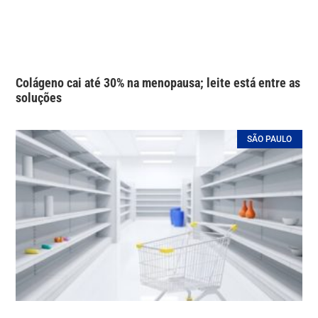
Colágeno cai até 30% na menopausa; leite está entre as
soluções
SÃO PAULO