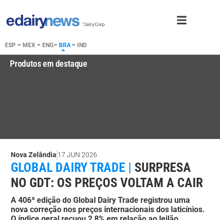
ESP
–
MEX
–
ENG
–
BRA
–
IND
Produtos em destaque
Nova Zelândia
17 JUN 2026
GLOBAL DAIRY TRADE |
SURPRESA
NO GDT: OS PREÇOS VOLTAM A CAIR
A 406ª edição do Global Dairy Trade registrou uma
nova correção nos preços internacionais dos laticínios.
O índice geral recuou 2,8% em relação ao leilão