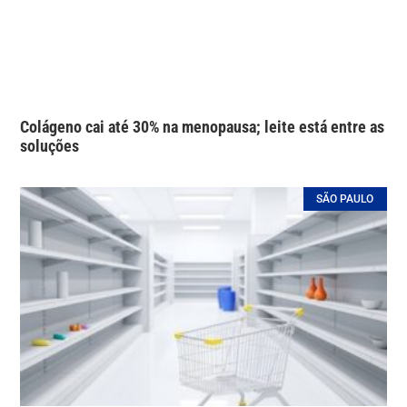
Colágeno cai até 30% na menopausa; leite está entre as
soluções
SÃO PAULO