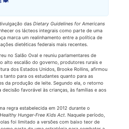
 🍽️
 divulgação das
Dietary Guidelines for Americans
onhecer os lácteos integrais como parte de uma
ça marca um realinhamento entre a política de
ações dietéticas federais mais recentes.
reu no Salão Oval e reuniu parlamentares de
 alto escalão do governo, produtores rurais e
ultura dos Estados Unidos, Brooke Rollins, afirmou
ios tanto para os estudantes quanto para as
s da produção de leite. Segundo ela, o retorno
a decisão favorável às crianças, às famílias e aos
uma regra estabelecida em 2012 durante o
Healthy Hunger-Free Kids Act
. Naquele período,
colas foi limitado a versões com baixo teor de
, como parte de uma estratégia para combater a