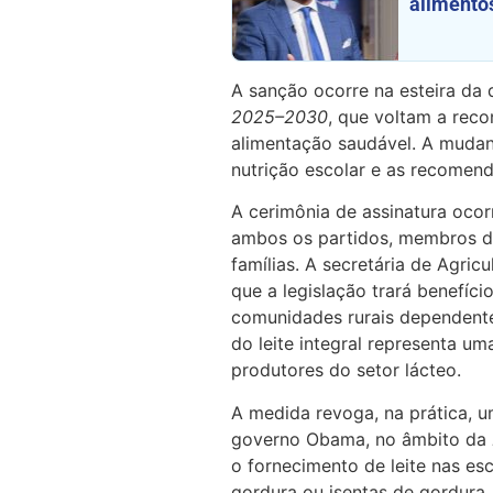
alimentos
A sanção ocorre na esteira da
2025–2030
, que voltam a rec
alimentação saudável. A mudan
nutrição escolar e as recomend
A cerimônia de assinatura ocor
ambos os partidos, membros do
famílias. A secretária de Agric
que a legislação trará benefíc
comunidades rurais dependente
do leite integral representa um
produtores do setor lácteo.
A medida revoga, na prática, 
governo Obama, no âmbito da
o fornecimento de leite nas es
gordura ou isentas de gordura