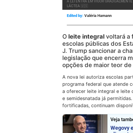
A LEI ENTRA EM VIGOR GRADUALMENTE 
LÁCTEA 🇺🇸
Edited by:
Valéria Hamann
O
leite integral
voltará a 
escolas públicas dos Es
J. Trump sancionar a c
legislação que encerra m
opções de maior teor de
A nova lei autoriza escolas pa
programa federal que atende c
a oferecer leite integral e le
e semidesnatada já permitidas.
fortificadas, continuam disponí
Veja tamb
Wegovy en