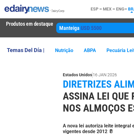
ESP
–
MEX
–
ENG
–
BR
Produtos em destaque
Manteiga
USD 5500
Temas Del Día |
Nutrição
ABPA
Pecuária Lei
Estados Unidos
16 JAN 2026
DIRETRIZES ALI
ASSINA LEI QUE
NOS ALMOÇOS E
A nova lei autoriza leite integra
vigentes desde 2012 🥛