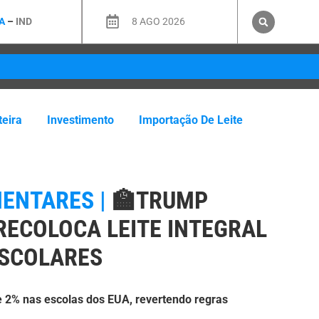
A
–
IND
8 AGO 2026
teira
Investimento
Importação De Leite
MENTARES |
🏫TRUMP
 RECOLOCA LEITE INTEGRAL
SCOLARES
l e 2% nas escolas dos EUA, revertendo regras