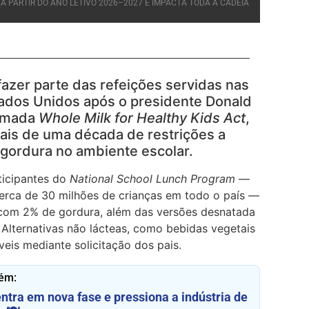
A PARTIR DO ANO LETIVO 2026–2027 E IMPACTA TODA A CADEIA
fazer parte das refeições servidas nas
tados Unidos após o presidente Donald
hamada
Whole Milk for Healthy Kids Act
,
ais de uma década de restrições a
 gordura no ambiente escolar.
rticipantes do
National School Lunch Program
—
erca de 30 milhões de crianças em todo o país —
ite com 2% de gordura, além das versões desnatada
 Alternativas não lácteas, como bebidas vegetais
veis mediante solicitação dos pais.
ém:
tra em nova fase e pressiona a indústria de