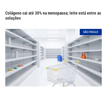
Colágeno cai até 30% na menopausa; leite está entre as
soluções
SÃO PAULO