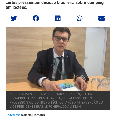
curtos pressionam decisão brasileira sobre dumping
em lácteos.
A CRÍTICA MAIS DIRETA VEIO DE GABRIEL VALDÉS, CEO DA
CONAPROLE E PRESIDENTE DA CILU, QUE AFIRMOU QUE O
PROCESSO “SAIU DO TRILHO TÉCNICO” APÓS A INTERVENÇÃO DO
VICE-PRESIDENTE BRASILEIRO GERALDO ALCKMIN.
Edited by:
Valéria Hamann