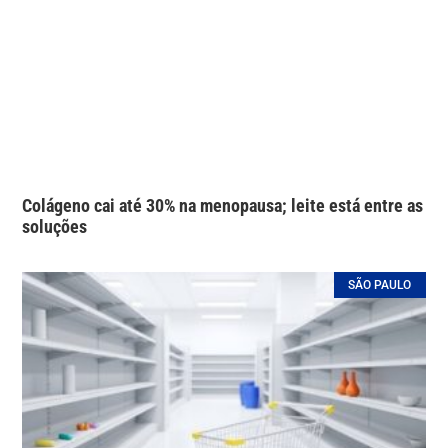
Colágeno cai até 30% na menopausa; leite está entre as
soluções
SÃO PAULO