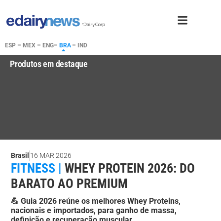
ESP
–
MEX
–
ENG
–
BRA
–
IND
Produtos em destaque
Brasil
16 MAR 2026
FITNESS |
WHEY PROTEIN 2026: DO
BARATO AO PREMIUM
💪 Guia 2026 reúne os melhores Whey Proteins,
nacionais e importados, para ganho de massa,
definição e recuperação muscular.