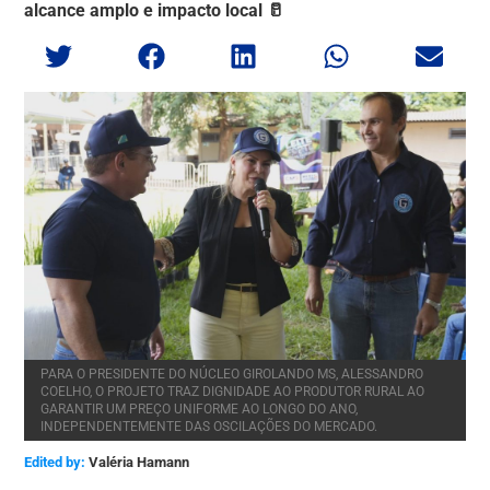
alcance amplo e impacto local 🥛
PARA O PRESIDENTE DO NÚCLEO GIROLANDO MS, ALESSANDRO
COELHO, O PROJETO TRAZ DIGNIDADE AO PRODUTOR RURAL AO
GARANTIR UM PREÇO UNIFORME AO LONGO DO ANO,
INDEPENDENTEMENTE DAS OSCILAÇÕES DO MERCADO.
Edited by:
Valéria Hamann