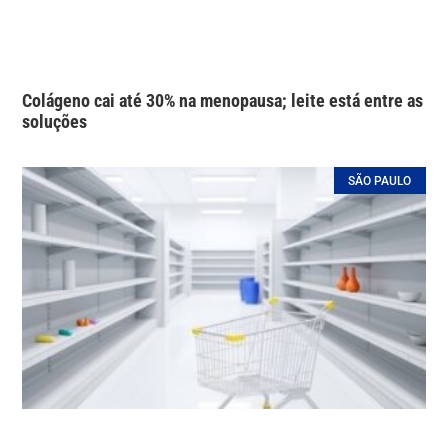
Colágeno cai até 30% na menopausa; leite está entre as
soluções
SÃO PAULO