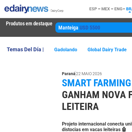
ESP
–
MEX
–
ENG
–
BR
Produtos em destaque
Manteiga
USD 5500
Temas Del Día |
Gadolando
Global Dairy Trade
Paraná
22 MAIO 2026
SMART FARMING 
GANHAM NOVA F
LEITEIRA
Projeto internacional conecta u
distocias em vacas leiteiras 🤖