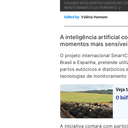
COLARES INTELIGENTES USADOS NO LE
MONITORAMENTO DO PERIPARTO 📡
Edited by:
Valéria Hamann
A inteligência artificial
momentos mais sensíveis 
O projeto internacional Smart
Brasil e Espanha, pretende util
partos eutócicos e distócicos 
tecnologias de monitoramento 
Veja 
O búf
A iniciativa contará com parti