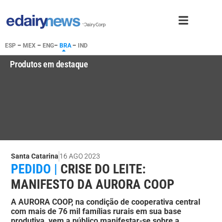
ESP
–
MEX
–
ENG
–
BRA
–
IND
Produtos em destaque
Santa Catarina
16 AGO 2023
PEDIDO |
CRISE DO LEITE:
MANIFESTO DA AURORA COOP
A AURORA COOP, na condição de cooperativa central
com mais de 76 mil famílias rurais em sua base
produtiva, vem a público manifestar-se sobre a