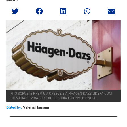
🍦 O SORVETE PREMIUM CRESCE E A HÄAGEN-DAZS LIDERA COM
INOVAÇÃO EM SABOR, EXPERIÊNCIA E CONVENIÊNCIA.
Edited by:
Valéria Hamann