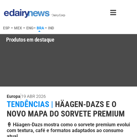
ESP
–
MEX
–
ENG
–
BRA
–
IND
Produtos em destaque
Europa
19 ABR 2026
TENDÊNCIAS |
HÄAGEN-DAZS E O
NOVO MAPA DO SORVETE PREMIUM
🍦 Häagen-Dazs mostra como o sorvete premium evolui
com textura, café e formatos adaptados ao consumo
atual.