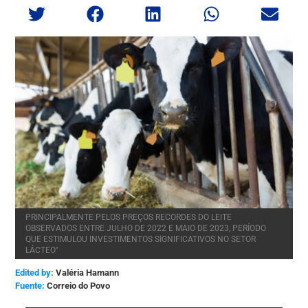
PRINCIPALMENTE PELOS PREÇOS RECORDES DO LEITE
OBSERVADOS ENTRE JULHO DE 2022 E MAIO DE 2023, PERÍODO
QUE ESTIMULOU INVESTIMENTOS SIGNIFICATIVOS NO SETOR
LÁCTEO"
Edited by:
Valéria Hamann
Correio do Povo