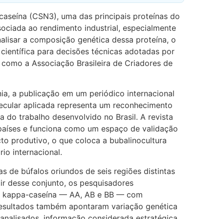
caseína (CSN3), uma das principais proteínas do
sociada ao rendimento industrial, especialmente
nalisar a composição genética dessa proteína, o
ientífica para decisões técnicas adotadas por
, como a Associação Brasileira de Criadores de
ia, a publicação em um periódico internacional
ecular aplicada representa um reconhecimento
ca do trabalho desenvolvido no Brasil. A revista
 países e funciona como um espaço de validação
o produtivo, o que coloca a bubalinocultura
rio internacional.
s de búfalos oriundos de seis regiões distintas
ir desse conjunto, os pesquisadores
da kappa-caseína — AA, AB e BB — com
resultados também apontaram variação genética
s analisados, informação considerada estratégica