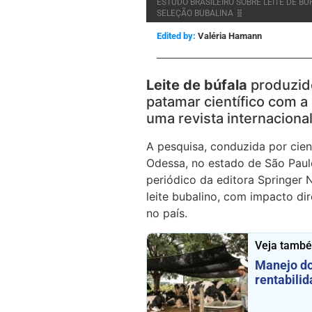
ESTUDO BRASILEIRO SOBRE LEITE DE 
SELEÇÃO BUBALINA 🧬
Edited by:
Valéria Hamann
Leite de búfala
produzido
patamar científico com 
uma revista internaciona
A pesquisa, conduzida por cien
Odessa, no estado de São Paul
periódico da editora Springer 
leite bubalino, com impacto d
no país.
Veja tamb
Manejo do 
rentabilid