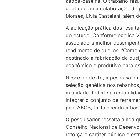
kappa-caseína. O trabalho resu
contou com a colaboração de p
Moraes, Lívia Castelani, além de
A aplicação prática dos result
do estudo. Conforme explica Ve
associado a melhor desempenho
rendimento de queijos. “Como o 
destinado à fabricação de que
econômico e produtivo para os 
Nesse contexto, a pesquisa con
seleção genética nos rebanhos,
qualidade do leite e rentabilid
integrar o conjunto de ferram
pela ABCB, fortalecendo a base
O pesquisador ressalta ainda q
Conselho Nacional de Desenvol
reforça o caráter público e est