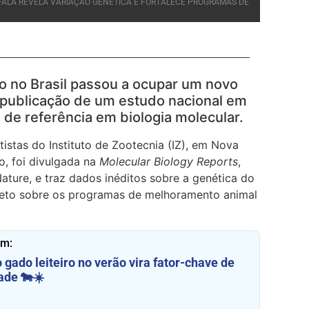
BÚFALA REVELA VARIAÇÃO GENÉTICA E FORTALECE PROGRAMAS DE
 no Brasil passou a ocupar um novo
a publicação de um estudo nacional em
l de referência em biologia molecular.
tistas do Instituto de Zootecnia (IZ), em Nova
o, foi divulgada na
Molecular Biology Reports
,
Nature, e traz dados inéditos sobre a genética do
ireto sobre os programas de melhoramento animal
ém:
gado leiteiro no verão vira fator-chave de
ade 🐄☀️