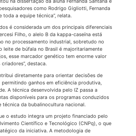
ltou na dissertação da aluna Fernanda Santana e
esquisadores como Rodrigo Gigliotti, Fernanda
 toda a equipe técnica”, relata.
ados é considerada um dos principais diferenciais
rcesi Filho, o alelo B da kappa-caseína está
 no processamento industrial, sobretudo no
leite de búfala no Brasil é majoritariamente
ijos, esse marcador genético tem enorme valor
criadores”, destaca.
tribui diretamente para orientar decisões de
 permitindo ganhos em eficiência produtiva,
ade. A técnica desenvolvida pelo IZ passa a
entas disponíveis para os programas conduzidos
 técnica da bubalinocultura nacional.
ue o estudo integra um projeto financiado pelo
vimento Científico e Tecnológico (CNPq), o que
ratégico da iniciativa. A metodologia de