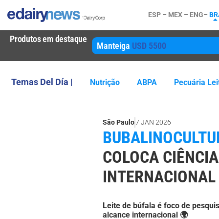
ESP
–
MEX
–
ENG
–
BR
Produtos em destaque
Manteiga
USD 5500
Temas Del Día |
Nutrição
ABPA
Pecuária Lei
São Paulo
7 JAN 2026
BUBALINOCULTUR
COLOCA CIÊNCIA
INTERNACIONAL
Leite de búfala é foco de pesquis
alcance internacional 🌍