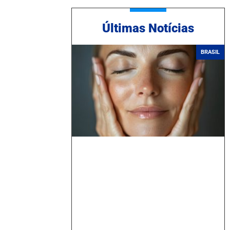
Ú
ltimas Notícias
BRASIL