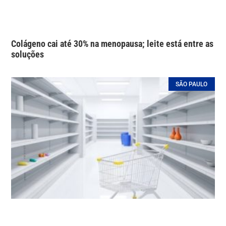
Colágeno cai até 30% na menopausa; leite está entre as
soluções
SÃO PAULO