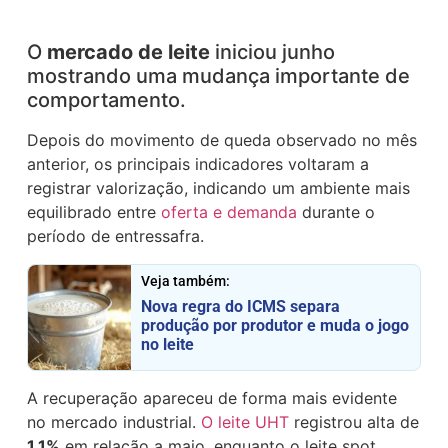
O
mercado de leite
iniciou junho
mostrando uma mudança importante de
comportamento.
Depois do movimento de queda observado no mês
anterior, os principais indicadores voltaram a
registrar valorização, indicando um ambiente mais
equilibrado entre
oferta e demanda
durante o
período de entressafra.
Veja também:
Nova regra do ICMS separa
produção por produtor e muda o jogo
no leite
A recuperação apareceu de forma mais evidente
no mercado industrial.
O leite UHT
registrou alta de
1,1%
em relação a maio, enquanto o leite spot