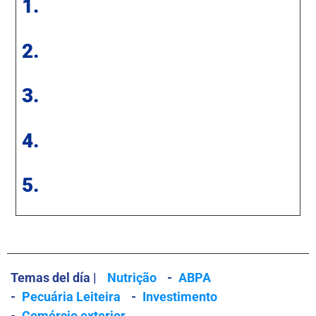
1.
2.
3.
4.
5.
Temas del día |
Nutrição
-
ABPA
-
Pecuária Leiteira
-
Investimento
-
Comércio exterior