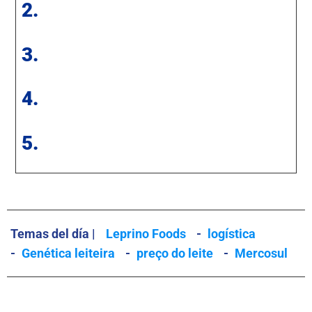
2.
3.
4.
5.
Temas del día |
Leprino Foods
-
logística
-
Genética leiteira
-
preço do leite
-
Mercosul